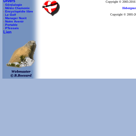
Divers
Copyright © 2005-2016
-
Généalogie
-
Météo Chamonix
Hebergeur
-
Encyclopédie libre
Copyright © 2005-201
-
Le Golf
-
Manager Nuxit
-
Notre Avenir
-
Portable
-
PTessais
Lien