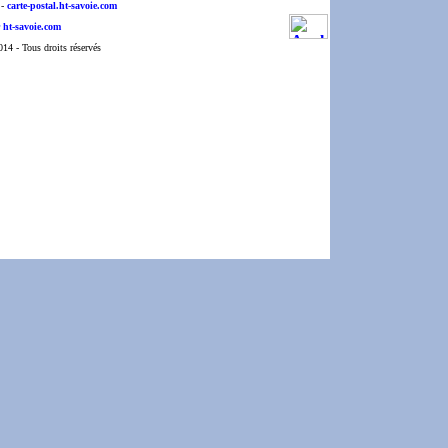
-
carte-postal.ht-savoie.com
 ht-savoie.com
4 - Tous droits réservés