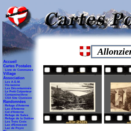
-
Allonzie
Accueil
Cartes Postales
-
Liste de Communes
Village
Association
-
Les A.G.M.
-
Vie-tamine
-
Les Décontaminés
-
Le Petit Colporteur
-
Contamine/Arve
-
CSA Site Clunisien
Randonnées
-
Refuge d'Anterne
-
Lac d'Anterne
-
Col d'Anterne
-
Refuge de Sales
-
Refuge de la Golèse
-
Les Trois Croix
-
Lac d'Emosson
-
Lac de Peyre