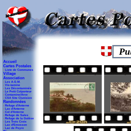
-
Pub
Accueil
Cartes Postales
-
Liste de Communes
Village
Association
-
Les A.G.M.
-
Vie-tamine
-
Les Décontaminés
-
Le Petit Colporteur
-
Contamine/Arve
-
CSA Site Clunisien
Randonnées
-
Refuge d'Anterne
-
Lac d'Anterne
-
Col d'Anterne
-
Refuge de Sales
-
Refuge de la Golèse
-
Les Trois Croix
-
Lac d'Emosson
-
Lac de Peyre