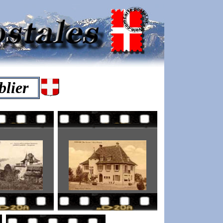
lier
-