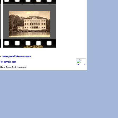
-
carte-postal.ht-savoie.com
 ht-savoie.com
4 - Tous droits réservés