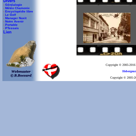
Divers
-
Généalogie
-
Météo Chamonix
-
Encyclopédie libre
-
Le Golf
-
Manager Nuxit
-
Notre Avenir
-
Portable
-
PTessais
Lien
Copyright © 2005-2016
Hebergeur
Copyright © 2005-201