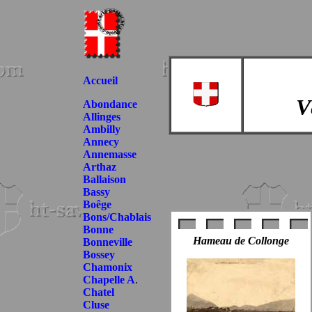
Accueil
V
Abondance
Allinges
Ambilly
Annecy
Annemasse
Arthaz
Ballaison
Bassy
Boêge
Bons/Chablais
Bonne
Hameau de Collonge
Bonneville
Bossey
Chamonix
Chapelle A
.
Chatel
Cluse