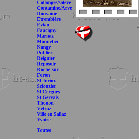
Collonges/salève
Contamine/Arve
Douvaine
Etrembière
Evian
C
Faucigny
Marnaz
Monnetier
Nangy
Publier
Reignier
Reposoir
Roche-sur-
Foron
St Jorioz
Scionzier
St Cergues
St Gervais
Thonon
Vétraz
Ville en Sallaz
Yvoire
Toutes