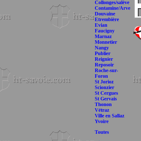
Collonges/salève
Contamine/Arve
Douvaine
Etrembière
Evian
Faucigny
Marnaz
Monnetier
Nangy
Publier
Reignier
Reposoir
Roche-sur-
Foron
St Jorioz
Scionzier
St Cergues
St Gervais
Thonon
Vétraz
Ville en Sallaz
Yvoire
Toutes