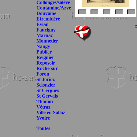
Collonges/salève
Contamine/Arve
Douvaine
Etrembière
Evian
C
Faucigny
Marnaz
Monnetier
Nangy
Publier
Reignier
Reposoir
Roche-sur-
Foron
St Jorioz
Scionzier
St Cergues
St Gervais
Thonon
Vétraz
Ville en Sallaz
Yvoire
Toutes