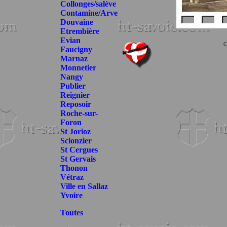
Collonges/salève
Contamine/Arve
Douvaine
Etrembière
Evian
C
Faucigny
Marnaz
Monnetier
Nangy
Publier
Reignier
Reposoir
Roche-sur-
Foron
St Jorioz
Scionzier
St Cergues
St Gervais
Thonon
Vétraz
Ville en Sallaz
Yvoire
Toutes