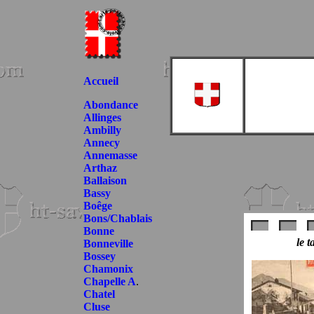
Accueil
Abondance
Allinges
Ambilly
Annecy
Annemasse
Arthaz
Ballaison
Bassy
Boêge
Bons/Chablais
Bonne
le t
Bonneville
Bossey
Chamonix
Chapelle A
.
Chatel
Cluse