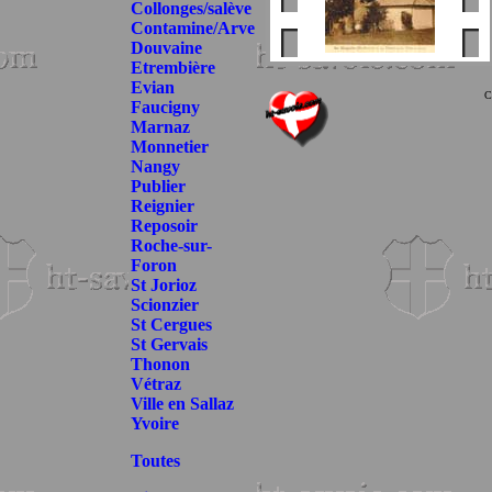
Collonges/salève
Contamine/Arve
Douvaine
Etrembière
Evian
C
Faucigny
Marnaz
Monnetier
Nangy
Publier
Reignier
Reposoir
Roche-sur-
Foron
St Jorioz
Scionzier
St Cergues
St Gervais
Thonon
Vétraz
Ville en Sallaz
Yvoire
Toutes