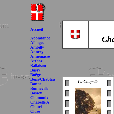
Accueil
Cha
Abondance
Allinges
Ambilly
Annecy
Annemasse
Arthaz
Ballaison
Bassy
Boêge
Bons/Chablais
La Chapelle
Bonne
Bonneville
Bossey
Chamonix
Chapelle A
.
Chatel
Cluse