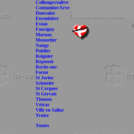
Collonges/salève
Contamine/Arve
Douvaine
Etrembière
Evian
C
Faucigny
Marnaz
Monnetier
Nangy
Publier
Reignier
Reposoir
Roche-sur-
Foron
St Jorioz
Scionzier
St Cergues
St Gervais
Thonon
Vétraz
Ville en Sallaz
Yvoire
Toutes